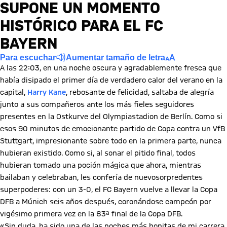
SUPONE UN MOMENTO
HISTÓRICO PARA EL FC
BAYERN
Para escuchar
Aumentar tamaño de letra
A las 22:03, en una noche oscura y agradablemente fresca que
había disipado el primer día de verdadero calor del verano en la
capital,
Harry Kane
, rebosante de felicidad, saltaba de alegría
junto a sus compañeros ante los más fieles seguidores
presentes en la Ostkurve del Olympiastadion de Berlín. Como si
esos 90 minutos de emocionante partido de Copa contra un VfB
Stuttgart, impresionante sobre todo en la primera parte, nunca
hubieran existido. Como si, al sonar el pitido final, todos
hubieran tomado una poción mágica que ahora, mientras
bailaban y celebraban, les confería de nuevosorpredentes
superpoderes: con un 3-0, el FC Bayern vuelve a llevar la Copa
DFB a Múnich seis años después, coronándose campeón por
vigésimo primera vez en la 83ª final de la Copa DFB.
«Sin duda, ha sido una de las noches más bonitas de mi carrera.