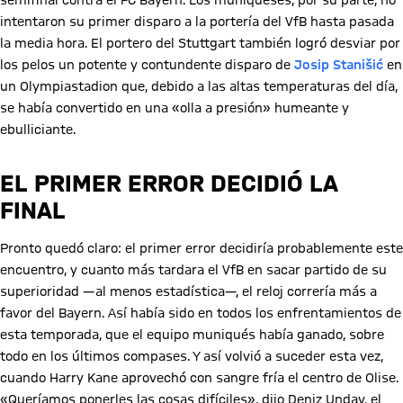
semifinal contra el FC Bayern. Los muniqueses, por su parte, no
intentaron su primer disparo a la portería del VfB hasta pasada
la media hora. El portero del Stuttgart también logró desviar por
los pelos un potente y contundente disparo de
Josip Stanišić
en
un Olympiastadion que, debido a las altas temperaturas del día,
se había convertido en una «olla a presión» humeante y
ebulliciante.
EL PRIMER ERROR DECIDIÓ LA
FINAL
Pronto quedó claro: el primer error decidiría probablemente este
encuentro, y cuanto más tardara el VfB en sacar partido de su
superioridad —al menos estadística—, el reloj correría más a
favor del Bayern. Así había sido en todos los enfrentamientos de
esta temporada, que el equipo muniqués había ganado, sobre
todo en los últimos compases. Y así volvió a suceder esta vez,
cuando Harry Kane aprovechó con sangre fría el centro de Olise.
«Queríamos ponerles las cosas difíciles», dijo Deniz Undav, el