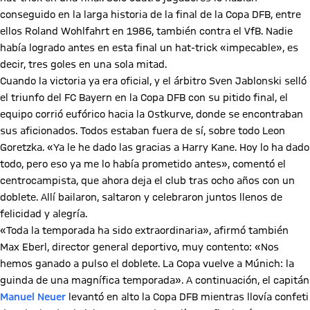
conseguido en la larga historia de la final de la Copa DFB, entre
ellos Roland Wohlfahrt en 1986, también contra el VfB. Nadie
había logrado antes en esta final un hat-trick «impecable», es
decir, tres goles en una sola mitad.
Cuando la victoria ya era oficial, y el árbitro Sven Jablonski selló
el triunfo del FC Bayern en la Copa DFB con su pitido final, el
equipo corrió eufórico hacia la Ostkurve, donde se encontraban
sus aficionados. Todos estaban fuera de sí, sobre todo Leon
Goretzka. «Ya le he dado las gracias a Harry Kane. Hoy lo ha dado
todo, pero eso ya me lo había prometido antes», comentó el
centrocampista, que ahora deja el club tras ocho años con un
doblete. Allí bailaron, saltaron y celebraron juntos llenos de
felicidad y alegría.
«Toda la temporada ha sido extraordinaria», afirmó también
Max Eberl, director general deportivo, muy contento: «Nos
hemos ganado a pulso el doblete. La Copa vuelve a Múnich: la
guinda de una magnífica temporada». A continuación, el capitán
Manuel Neuer
levantó en alto la Copa DFB mientras llovía confeti