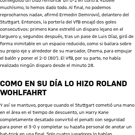
conseguido un club remontar un 0-1 en contra. «Duele
muchísimo, lo hemos dado todo. Al final, no podemos
reprocharnos nada», afirmó Ermedin Demirović, delantero del
Stuttgart. Entonces, la portería del VfB encajó dos goles
consecutivos: primero Kane estrelló un disparo lejano en el
larguero y, segundos después, tras un pase de Luis Díaz, giró de
forma inimitable en un espacio reducido, como si bailara sobre
su propio eje y alrededor de su marcador, Chema, para empujar
el balón y poner el 2-0 (80’). El VfB, por su parte, no había
realizado ningún disparo desde el minuto 28.
COMO EN SU DÍA LO HIZO ROLAND
WOHLFAHRT
Y así se mantuvo, porque cuando el Stuttgart cometió una mano
en el área en el tiempo de descuento, un Harry Kane
completamente desatado convirtió el penalti con seguridad
para poner el 3-0 y completar su hazaña personal de anotar un
hat-trick en una final. Solo cuatro jugadores lo habían