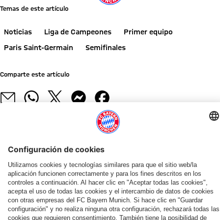
Temas de este artículo
Noticias
Liga de Campeones
Primer equipo
Paris Saint-Germain
Semifinales
Comparte este artículo
NOTICIAS RELACIONADAS
GALERÍA
GALERÍA
VÍDEO
ENTREVISTA
EN EL KAI TAK STADIUM
FOMENTO DE LA ACTIVIDAD FÍSICA
¡INFÓRMATE AHORA!
AUDI SUMMER TOUR 202
AUDI FOOTBALL SUMMIT
GALERÍA
«AUDI SUMMER TOUR» CON CIFRA RÉCORD DE IN
CHARLA EN LA GIRA
Por
Entrenando
Liveticker
Resumen:
El
Las
Llamamiento
Aleksandar
qué
con
del
Así
FC
mejores
a
Pavlović:
una
niños
FC
fue
Bayern
imágenes
la
«Quiero
pareja
junto
Bayern:
el
cierra
del
Bundesliga:
demostrarle
COLABORADOR
de
a
Toda
jueves
el
Audi
«La
al
Hong
Ito,
la
del