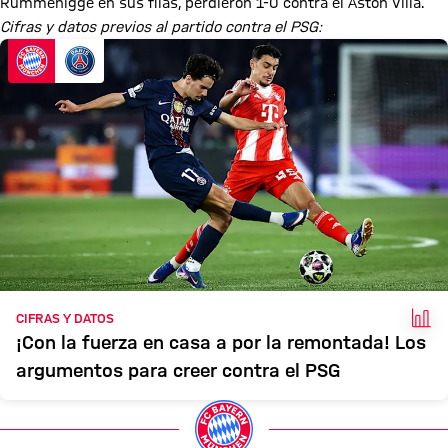
Rummenigge en sus filas, perdieron 1-0 contra el Aston Villa.
Cifras y datos previos al partido contra el PSG:
HEC
CIFRAS Y DATOS
¡Con la fuerza en casa a por la remontada! Los
argumentos para creer contra el PSG