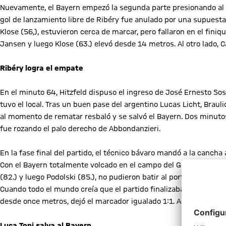
Nuevamente, el Bayern empezó la segunda parte presionando al r
gol de lanzamiento libre de Ribéry fue anulado por una supuesta f
Klose (56,), estuvieron cerca de marcar, pero fallaron en el fini
Jansen y luego Klose (63.) elevó desde 14 metros. Al otro lado,
Ribéry logra el empate
En el minuto 64, Hitzfeld dispuso el ingreso de José Ernesto Sos
tuvo el local. Tras un buen pase del argentino Lucas Licht, Braul
al momento de rematar resbaló y se salvó el Bayern. Dos minuto
fue rozando el palo derecho de Abbondanzieri.
En la fase final del partido, el técnico bávaro mandó a la canch
Con el Bayern totalmente volcado en el campo del Geta, se jugar
(82.) y luego Podolski (85.), no pudieron batir al portero azulón, 
Cuando todo el mundo creía que el partido finalizaba 1 a 0 para 
desde once metros, dejó el marcador igualado 1:1. Acto seguido: 
Luca Toni salva al Bayern