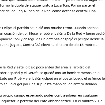
ormó la dupla de ataque junto a Luca Toni. Por su parte, el
dor del equipo, Rubén de la Red, como defensa central. Una
e Felipe, el partido se inició con mucho ritmo. Cuando apenas
 ocasión de gol. Klose le robó el balón a De la Red y luego cedió
mpañero Toni y enseguida un defensa despejó el peligro desde la
a buena jugada, Contra (2.) elevó su disparo desde 18 metros.
 la Red y éste lo bajó poco antes del área. El árbitro del
gador español y el Getafe se quedó con un hombre menos en el
ado por Ribéry y el balón golpeó en el poste. Luego el esférico le
tro anuló el gol por una supuesta mano del delantero italiano.
 su propio campo esperando poder contragolpear en cualquier
inquietar la portería del Pato Abbondanzieri. En el minuto 20, el