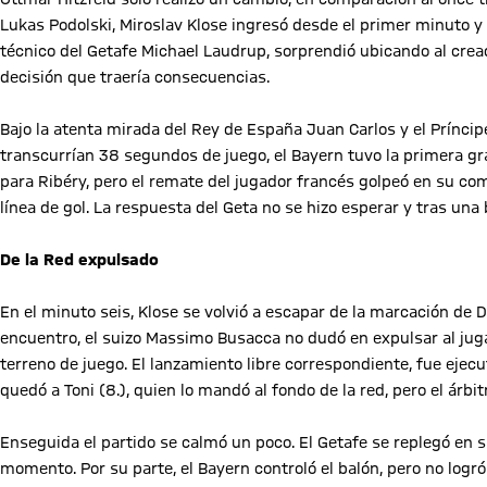
Lukas Podolski, Miroslav Klose ingresó desde el primer minuto y f
técnico del Getafe Michael Laudrup, sorprendió ubicando al crea
decisión que traería consecuencias.
Bajo la atenta mirada del Rey de España Juan Carlos y el Príncip
transcurrían 38 segundos de juego, el Bayern tuvo la primera gran
para Ribéry, pero el remate del jugador francés golpeó en su co
línea de gol. La respuesta del Geta no se hizo esperar y tras un
De la Red expulsado
En el minuto seis, Klose se volvió a escapar de la marcación de De
encuentro, el suizo Massimo Busacca no dudó en expulsar al ju
terreno de juego. El lanzamiento libre correspondiente, fue ejecut
quedó a Toni (8.), quien lo mandó al fondo de la red, pero el árbi
Enseguida el partido se calmó un poco. El Getafe se replegó en
momento. Por su parte, el Bayern controló el balón, pero no logró 