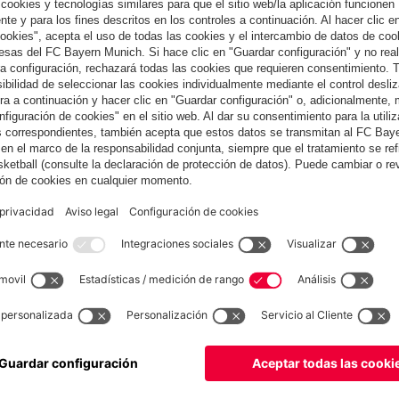
 ya que al minuto de juego, Casquero (91.) marcó el 2:1 con un
ía todo, se equivocaron. Apenas dos minutos más tarde, Lucio
ncia de Oliver Kahn con un potente remate. 3:1 para el Getafe y el
ni (115.) aprovechó un grosero error de Abbondanzieri y dejó las
ltima jugada del partido, incluso Oliver Kahn subió al área rival,
l del empate 3:3 con un gran cabezazo. Enseguida, terminó el
ntra (67. Cotelo), Celestini, Casquero, Gavilán - Manu (62.
hm - Schweinsteiger (64. Sosa), van Bommel, Zé Roberto (75.