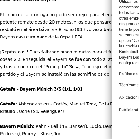
El inicio de la prórroga no pudo ser mejor para el equipo azulón,
potente remate desde 20 metros. Y los que pensaron que eso ser
resbaló en el área bávara y Braulio (93.) volvió a batir la resiste
Bayern casi eliminado de la Copa UEFA.
¡Repito: casi! Pues faltando cinco minutos para el final, Luca To
cosas 2:3. Enseguida, el Bayern se fue con todo al ataque. En la ú
y tras un centro del “Principito” Sosa, Toni logró el increíble go
partido y el Bayern se instaló en las semifinales de la Copa UEFA.
Getafe - Bayern Múnich 3:3 (1:1, 1:0)
Getafe:
Abbondanzieri - Cortés, Manuel Tena, De la Red, Licht - Co
Braulio), Uche (21. Belenguer)
Bayern Múnich:
Kahn - Lell (46. Jansen), Lucio, Demichelis, La
Podolski), Ribéry - Klose, Toni