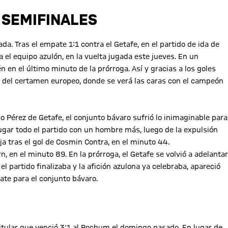
 SEMIFINALES
a. Tras el empate 1:1 contra el Getafe, en el partido de ida de
a el equipo azulón, en la vuelta jugada este jueves. En un
 en el último minuto de la prórroga. Así y gracias a los goles
s del certamen europeo, donde se verá las caras con el campeón
 Pérez de Getafe, el conjunto bávaro sufrió lo inimaginable para
jugar todo el partido con un hombre más, luego de la expulsión
a tras el gol de Cosmin Contra, en el minuto 44.
 en el minuto 89. En la prórroga, el Getafe se volvió a adelantar
l partido finalizaba y la afición azulona ya celebraba, apareció
ate para el conjunto bávaro.
titular que venció 3:1 al Bochum el domingo pasado. En lugar de