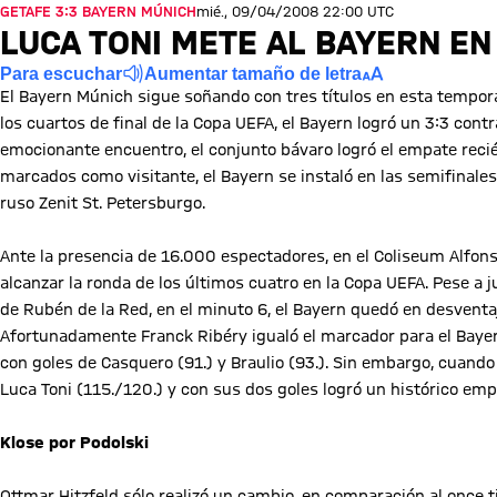
GETAFE 3:3 BAYERN MÚNICH
mié., 09/04/2008 22:00 UTC
LUCA TONI METE AL BAYERN EN
Para escuchar
Aumentar tamaño de letra
El Bayern Múnich sigue soñando con tres títulos en esta temporad
los cuartos de final de la Copa UEFA, el Bayern logró un 3:3 contr
emocionante encuentro, el conjunto bávaro logró el empate recién
marcados como visitante, el Bayern se instaló en las semifinale
ruso Zenit St. Petersburgo.
Ante la presencia de 16.000 espectadores, en el Coliseum Alfonso
alcanzar la ronda de los últimos cuatro en la Copa UEFA. Pese a 
de Rubén de la Red, en el minuto 6, el Bayern quedó en desventaj
Afortunadamente Franck Ribéry igualó el marcador para el Bayern,
con goles de Casquero (91.) y Braulio (93.). Sin embargo, cuando e
Luca Toni (115./120.) y con sus dos goles logró un histórico emp
Klose por Podolski
Ottmar Hitzfeld sólo realizó un cambio, en comparación al once 