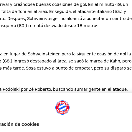
ival y creándose buenas ocasiones de gol. En el minuto 49, un
alta de Toni en el área. Enseguida, el atacante italiano (53.) y
quito. Después, Schweinsteiger no alcanzó a conectar un centro de
 Casquero (60.) remató desviado desde 18 metros.
a en lugar de Schweinsteiger, pero la siguiente ocasión de gol la
io (68.) ingresó destapado al área, se sacó la marca de Kahn, pero
s más tarde, Sosa estuvo a punto de empatar, pero su disparo se
a a Podolski por Zé Roberto, buscando sumar gente en el ataque.
on los últimos minutos del encuentro. Mientras primero Toni
al otro lado Braulio (87.) se perdió el segundo gol para el Getafe.
el local, apareció Ribéry en el minuto 89 y con un potente remate
final del encuentro y prórroga.