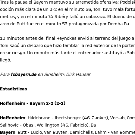
Tras la pausa el Bayern mantuvo su arremetida ofensiva: Podolsk
opción más clara de un 3-2 en el minuto 56, Toni tuvo mala fort
metros, y en el minuto 74 Ribéry falló un cabezazo. El dueño de 
arco de Butt fue en el minuto 53 protagonizada por Demba Ba.
10 minutos antes del final Heynckes envió al terreno del juego a
Toni sacó un disparo que hizo temblar la red exterior de la porte
crear riesgo. Un minuto más tarde el entrenador sustituyó a Schw
llegó.
Para
fcbayern.de
en Sinsheim: Dirk Hauser
Estadísticas
Hoffenheim - Bayern 2-2 (2-2)
Hoffenheim
: Hildebrand - Ibertsberger (46. Janker), Vorsah, Co
Salihovic - Obasi, Wellington (46. Fabricio), Ba
Bayern
: Butt - Lucio, Van Buyten, Demichelis, Lahm - Van Bomme