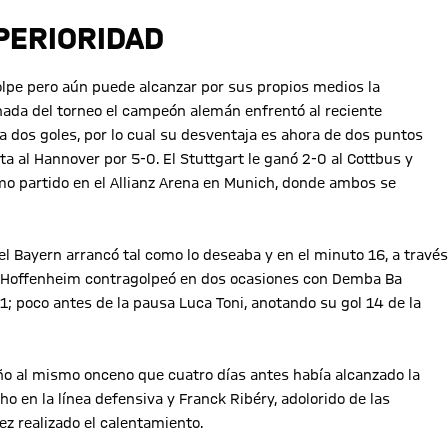
PERIORIDAD
 golpe pero aún puede alcanzar por sus propios medios la
rnada del torneo el campeón alemán enfrentó al reciente
 dos goles, por lo cual su desventaja es ahora de dos puntos
ta al Hannover por 5-0. El Stuttgart le ganó 2-0 al Cottbus y
imo partido en el Allianz Arena en Munich, donde ambos se
 Bayern arrancó tal como lo deseaba y en el minuto 16, a través
el Hoffenheim contragolpeó en dos ocasiones con Demba Ba
; poco antes de la pausa Luca Toni, anotando su gol 14 de la
ño al mismo onceno que cuatro días antes había alcanzado la
ho en la línea defensiva y Franck Ribéry, adolorido de las
z realizado el calentamiento.