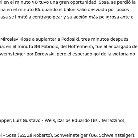
i en el minuto 48 tuvo una gran oportunidad, Sosa, se perdió la
una en el minuto 64 cuando el balón salió desviado por pocos
casa se limitó a contragolpear y su acción más peligrosa ante el
 Miroslav Klose a suplantar a Podoslki, tres minutos después
ría; en el minuto 86 Fabricio, del Hoffenheim, fue el encargado de
einsteiger por Borowski, pero el esperado gol de la victoria no
mpper, Luiz Gustavo - Weis, Carlos Eduardo (84. Terrazzino),
l - Sosa (62. Zé Roberto), Schweinsteiger (86. Schweinsteiger),