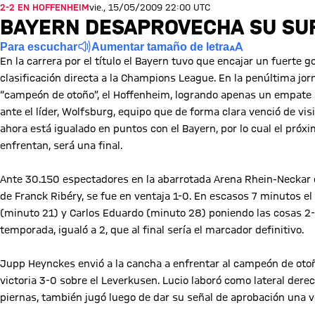
2-2 EN HOFFENHEIM
vie., 15/05/2009 22:00 UTC
BAYERN DESAPROVECHA SU SU
Para escuchar
Aumentar tamaño de letra
En la carrera por el título el Bayern tuvo que encajar un fuerte
clasificación directa a la Champions League. En la penúltima jo
“campeón de otoño”, el Hoffenheim, logrando apenas un empate a
ante el líder, Wolfsburg, equipo que de forma clara venció de visi
ahora está igualado en puntos con el Bayern, por lo cual el próx
enfrentan, será una final.
Ante 30.150 espectadores en la abarrotada Arena Rhein-Neckar el
de Franck Ribéry, se fue en ventaja 1-0. En escasos 7 minutos 
(minuto 21) y Carlos Eduardo (minuto 28) poniendo las cosas 2-1
temporada, igualó a 2, que al final sería el marcador definitivo.
Jupp Heynckes envió a la cancha a enfrentar al campeón de oto
victoria 3-0 sobre el Leverkusen. Lucio laboró como lateral derec
piernas, también jugó luego de dar su señal de aprobación una ve