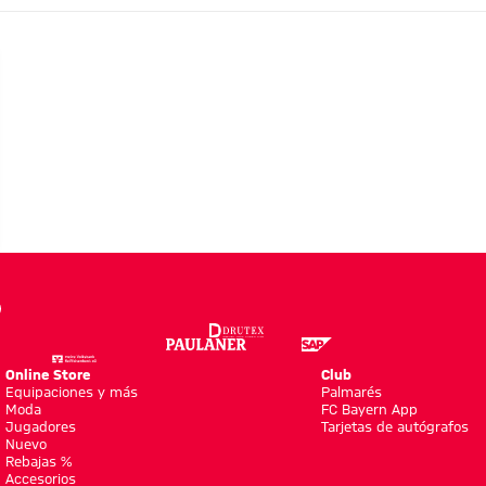
ERÍA
Online Store
Club
Equipaciones y más
Palmarés
ns
Moda
FC Bayern App
Jugadores
Tarjetas de autógrafos
Nuevo
Rebajas %
Accesorios