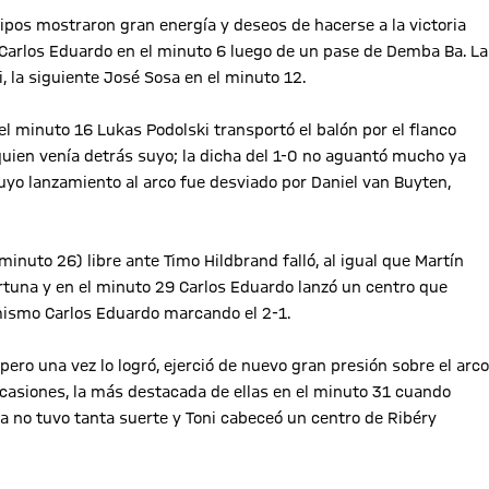
uipos mostraron gran energía y deseos de hacerse a la victoria
 Carlos Eduardo en el minuto 6 luego de un pase de Demba Ba. La
, la siguiente José Sosa en el minuto 12.
el minuto 16 Lukas Podolski transportó el balón por el flanco
quien venía detrás suyo; la dicha del 1-0 no aguantó mucho ya
cuyo lanzamiento al arco fue desviado por Daniel van Buyten,
nuto 26) libre ante Timo Hildbrand falló, al igual que Martín
rtuna y en el minuto 29 Carlos Eduardo lanzó un centro que
 mismo Carlos Eduardo marcando el 2-1.
ero una vez lo logró, ejerció de nuevo gran presión sobre el arco
ocasiones, la más destacada de ellas en el minuto 31 cuando
ya no tuvo tanta suerte y Toni cabeceó un centro de Ribéry