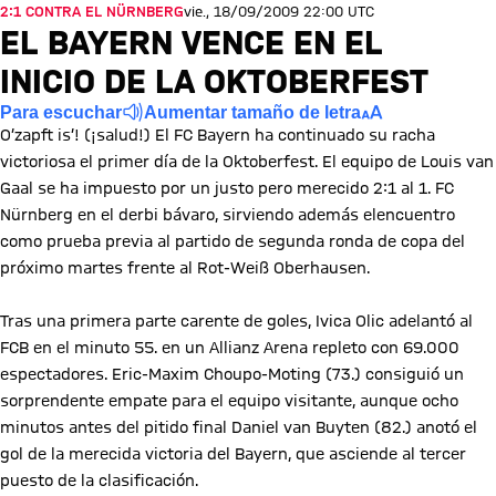
2:1 CONTRA EL NÜRNBERG
vie., 18/09/2009 22:00 UTC
EL BAYERN VENCE EN EL
INICIO DE LA OKTOBERFEST
Para escuchar
Aumentar tamaño de letra
O’zapft is’! (¡salud!) El FC Bayern ha continuado su racha
victoriosa el primer día de la Oktoberfest. El equipo de Louis van
Gaal se ha impuesto por un justo pero merecido 2:1 al 1. FC
Nürnberg en el derbi bávaro, sirviendo además elencuentro
como prueba previa al partido de segunda ronda de copa del
próximo martes frente al Rot-Weiß Oberhausen.
Tras una primera parte carente de goles, Ivica Olic adelantó al
FCB en el minuto 55. en un Allianz Arena repleto con 69.000
espectadores. Eric-Maxim Choupo-Moting (73.) consiguió un
sorprendente empate para el equipo visitante, aunque ocho
minutos antes del pitido final Daniel van Buyten (82.) anotó el
gol de la merecida victoria del Bayern, que asciende al tercer
puesto de la clasificación.