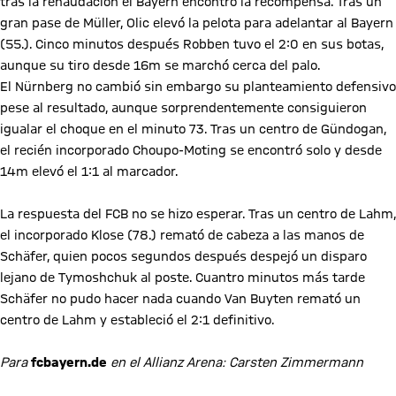
tras la renaudación el Bayern encontró la recompensa. Tras un
gran pase de Müller, Olic elevó la pelota para adelantar al Bayern
(55.). Cinco minutos después Robben tuvo el 2:0 en sus botas,
aunque su tiro desde 16m se marchó cerca del palo.
El Nürnberg no cambió sin embargo su planteamiento defensivo
pese al resultado, aunque sorprendentemente consiguieron
igualar el choque en el minuto 73. Tras un centro de Gündogan,
el recién incorporado Choupo-Moting se encontró solo y desde
14m elevó el 1:1 al marcador.
La respuesta del FCB no se hizo esperar. Tras un centro de Lahm,
el incorporado Klose (78.) remató de cabeza a las manos de
Schäfer, quien pocos segundos después despejó un disparo
lejano de Tymoshchuk al poste. Cuantro minutos más tarde
Schäfer no pudo hacer nada cuando Van Buyten remató un
centro de Lahm y estableció el 2:1 definitivo.
Para
fcbayern.de
en el Allianz Arena: Carsten Zimmermann