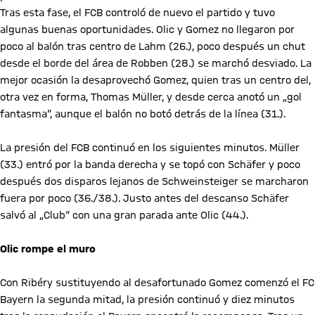
Tras esta fase, el FCB controló de nuevo el partido y tuvo
algunas buenas oportunidades. Olic y Gomez no llegaron por
poco al balón tras centro de Lahm (26.), poco después un chut
desde el borde del área de Robben (28.) se marchó desviado. La
mejor ocasión la desaprovechó Gomez, quien tras un centro del,
otra vez en forma, Thomas Müller, y desde cerca anotó un „gol
fantasma“, aunque el balón no botó detrás de la línea (31.).
La presión del FCB continuó en los siguientes minutos. Müller
(33.) entró por la banda derecha y se topó con Schäfer y poco
después dos disparos lejanos de Schweinsteiger se marcharon
fuera por poco (36./38.). Justo antes del descanso Schäfer
salvó al „Club“ con una gran parada ante Olic (44.).
Olic rompe el muro
Con Ribéry sustituyendo al desafortunado Gomez comenzó el FC
Bayern la segunda mitad, la presión continuó y diez minutos