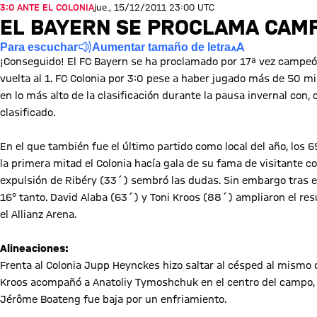
3:0 ANTE EL COLONIA
jue., 15/12/2011 23:00 UTC
EL BAYERN SE PROCLAMA CAMP
Para escuchar
Aumentar tamaño de letra
¡Conseguido! El FC Bayern se ha proclamado por 17ª vez campeón
vuelta al 1. FC Colonia por 3:0 pese a haber jugado más de 50 m
en lo más alto de la clasificación durante la pausa invernal con
clasificado.
En el que también fue el último partido como local del año, los 6
la primera mitad el Colonia hacía gala de su fama de visitante 
expulsión de Ribéry (33´) sembró las dudas. Sin embargo tras 
16° tanto. David Alaba (63´) y Toni Kroos (88´) ampliaron el resu
el Allianz Arena.
Alineaciones:
Frenta al Colonia Jupp Heynckes hizo saltar al césped al mismo
Kroos acompañó a Anatoliy Tymoshchuk en el centro del campo, 
Jérôme Boateng fue baja por un enfriamiento.