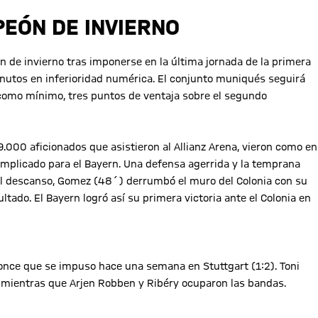
EÓN DE INVIERNO
 de invierno tras imponerse en la última jornada de la primera
inutos en inferioridad numérica. El conjunto muniqués seguirá
, como mínimo, tres puntos de ventaja sobre el segundo
9.000 aficionados que asistieron al Allianz Arena, vieron como en
complicado para el Bayern. Una defensa agerrida y la temprana
el descanso, Gomez (48´) derrumbó el muro del Colonia con su
ltado. El Bayern logró así su primera victoria ante el Colonia en
 once que se impuso hace una semana en Stuttgart (1:2). Toni
mientras que Arjen Robben y Ribéry ocuparon las bandas.