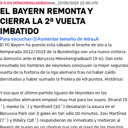
3-4 EN MÖNCHENGLADBACH
vie., 17/05/2013 22:00 UTC
EL BAYERN REMONTA Y
CIERRA LA 2ª VUELTA
IMBATIDO
Para escuchar
Aumentar tamaño de letra
El FC Bayern ha puesto esta sábado el broche de oro a la
temporada 2012/2013 de la Bundesliga con una nueva victoria
a domicilio ante el Borussia Mönchengladbach (3-4). Con este
resultado los hombres de Heynckes concluyen la mejor segunda
vuelta de la historia de la liga alemana tras no haber caído
derrotados y haber sumado la friolera de 49 puntos. Histórico.
Y eso que el último partido liguero de Heynckes en los
banquillos alemanes empezó muy mal para los suyos. Stranzl (3
´), Hanke (4´) y Nordtveit (10´) desataron la locura en el
Borussia Park con 3 goles en tan sólo 10 minutos. Javi Martínez
(7´) y Ribéry (18´) respondieron de inmediato y metieron al
Bayern de nuevo en un choque que con el paso de los minutos