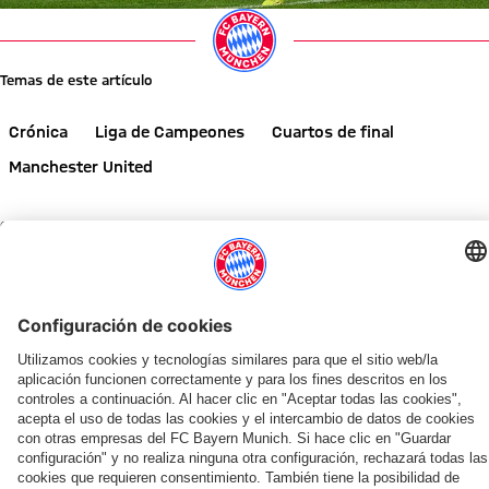
Temas de este artículo
Crónica
Liga de Campeones
Cuartos de final
Manchester United
Comparte este artículo
NOTICIAS RELACIONADAS
GALERÍA
GALERÍA
VÍDEO
ENTREVISTA
VÍDEO
ENTREVISTA
VÍDEO
VÍDEO
¡INFÓRMATE AHORA!
REVISTA DE SOCIOS 51
CRÓNICA
5-4 EN PARÍS
ENTREVISTA
AUDI SUMMER TOUR
ENTRE BASTIDORES
AUDI FOOTBALL SUMMIT
Liveticker
Previa
Empate
El
Vincent
Kompany:
Así
Los
del
de
ante
Bayern
Kompany:
«Siempre
fueron
mejores
FC
la
el
cae
«Somos
puede
los
momentos
Bayern:
temporada: