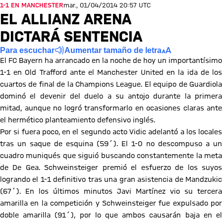
1-1 EN MANCHESTER
mar., 01/04/2014 20:57 UTC
EL ALLIANZ ARENA
DICTARÁ SENTENCIA
Para escuchar
Aumentar tamaño de letra
El FC Bayern ha arrancado en la noche de hoy un importantísimo
1-1 en Old Trafford ante el Manchester United en la ida de los
cuartos de final de la Champions League. El equipo de Guardiola
dominó el devenir del duelo a su antojo durante la primera
mitad, aunque no logró transformarlo en ocasiones claras ante
el hermético planteamiento defensivo inglés.
Por si fuera poco, en el segundo acto Vidic adelantó a los locales
tras un saque de esquina (59´). El 1-0 no descompuso a un
cuadro muniqués que siguió buscando constantemente la meta
de De Gea. Schweinsteiger premió el esfuerzo de los suyos
logrando el 1-1 definitivo tras una gran asistencia de Mandzukic
(67´). En los últimos minutos Javi Martínez vio su tercera
amarilla en la competición y Schweinsteiger fue expulsado por
doble amarilla (91´), por lo que ambos causarán baja en el