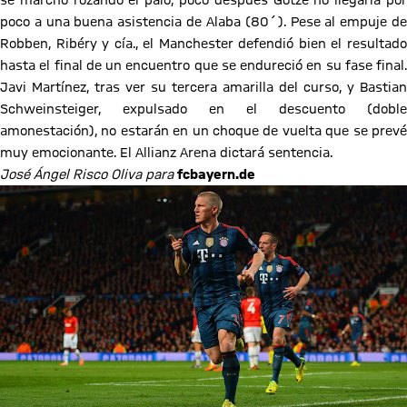
se marchó rozando el palo, poco después Götze no llegaría por
poco a una buena asistencia de Alaba (80´). Pese al empuje de
Robben, Ribéry y cía., el Manchester defendió bien el resultado
hasta el final de un encuentro que se endureció en su fase final.
Javi Martínez, tras ver su tercera amarilla del curso, y Bastian
Schweinsteiger, expulsado en el descuento (doble
amonestación), no estarán en un choque de vuelta que se prevé
muy emocionante. El Allianz Arena dictará sentencia.
José Ángel Risco Oliva para
fcbayern.de