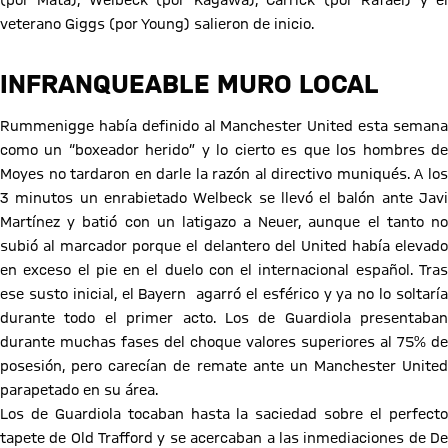
(por Mata), Welbeck (por Kagawa), Carrick (por Rafael) y el
veterano Giggs (por Young) salieron de inicio.
INFRANQUEABLE MURO LOCAL
Rummenigge había definido al Manchester United esta semana
como un “boxeador herido” y lo cierto es que los hombres de
Moyes no tardaron en darle la razón al directivo muniqués. A los
3 minutos un enrabietado Welbeck se llevó el balón ante Javi
Martínez y batió con un latigazo a Neuer, aunque el tanto no
subió al marcador porque el delantero del United había elevado
en exceso el pie en el duelo con el internacional español. Tras
ese susto inicial, el Bayern agarró el esférico y ya no lo soltaría
durante todo el primer acto. Los de Guardiola presentaban
durante muchas fases del choque valores superiores al 75% de
posesión, pero carecían de remate ante un Manchester United
parapetado en su área.
Los de Guardiola tocaban hasta la saciedad sobre el perfecto
tapete de Old Trafford y se acercaban a las inmediaciones de De