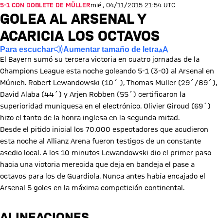
5-1 CON DOBLETE DE MÜLLER
mié., 04/11/2015 21:54 UTC
GOLEA AL ARSENAL Y
ACARICIA LOS OCTAVOS
Para escuchar
Aumentar tamaño de letra
El Bayern sumó su tercera victoria en cuatro jornadas de la
Champions League esta noche goleando 5-1 (3-0) al Arsenal en
Múnich. Robert Lewandowski (10´ ), Thomas Müller (29´/89´),
David Alaba (44´) y Arjen Robben (55´) certificaron la
superioridad muniquesa en el electrónico. Olivier Giroud (69´)
hizo el tanto de la honra inglesa en la segunda mitad.
Desde el pitido inicial los 70.000 espectadores que acudieron
esta noche al Allianz Arena fueron testigos de un constante
asedio local. A los 10 minutos Lewandowski dio el primer paso
hacia una victoria merecida que deja en bandeja el pase a
octavos para los de Guardiola. Nunca antes había encajado el
Arsenal 5 goles en la máxima competición continental.
ALINEACIONES