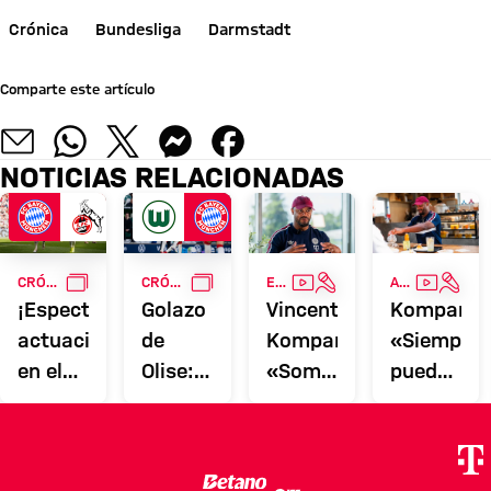
Crónica
Bundesliga
Darmstadt
Comparte este artículo
NOTICIAS RELACIONADAS
GALERÍA
GALERÍA
VÍDEO
ENTREVISTA
VÍDEO
ENTR
CRÓNICA
CRÓNICA
ENTREVISTA
AUDI SUMMER TOUR
¡Espectacular
Golazo
Vincent
Kompany:
actuación
de
Kompany:
«Siempre
en el
Olise:
«Somos
puede
último
victoria
un
ser tu
partido
del
equipo
mejor
en
Bayern
que
temporad