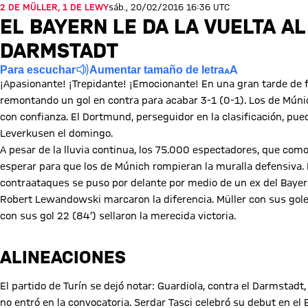
2 DE MÜLLER, 1 DE LEWY
sáb., 20/02/2016 16:36 UTC
EL BAYERN LE DA LA VUELTA A
DARMSTADT
Para escuchar
Aumentar tamaño de letra
¡Apasionante! ¡Trepidante! ¡Emocionante! En una gran tarde de f
remontando un gol en contra para acabar 3-1 (0-1). Los de Múnich
con confianza. El Dortmund, perseguidor en la clasificación, pu
Leverkusen el domingo.
A pesar de la lluvia continua, los 75.000 espectadores, que como
esperar para que los de Múnich rompieran la muralla defensiva.
contraataques se puso por delante por medio de un ex del Bayern
Robert Lewandowski marcaron la diferencia. Müller con sus gol
con sus gol 22 (84’) sellaron la merecida victoria.
ALINEACIONES
El partido de Turín se dejó notar: Guardiola, contra el Darmstadt
no entró en la convocatoria. Serdar Tasci celebró su debut en el B