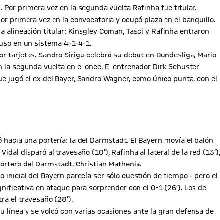
Por primera vez en la segunda vuelta Rafinha fue titular.
r primera vez en la convocatoria y ocupó plaza en el banquillo.
 alineación titular: Kinsgley Coman, Tasci y Rafinha entraron
puso en un sistema 4-1-4-1.
r tarjetas. Sandro Sirigu celebró su debut en Bundesliga, Mario
n la segunda vuelta en el once. El entrenador Dirk Schuster
ue jugó el ex del Bayer, Sandro Wagner, como único punta, con el
 hacia una portería: la del Darmstadt. El Bayern movía el balón
dal disparó al travesaño (10’), Rafinha al lateral de la red (13’),
portero del Darmstadt, Christian Mathenia.
 inicial del Bayern parecía ser sólo cuestión de tiempo - pero el
nificativa en ataque para sorprender con el 0-1 (26’). Los de
ra el travesaño (28’).
u línea y se volcó con varias ocasiones ante la gran defensa de