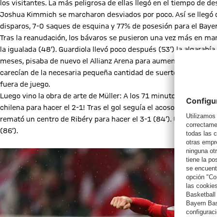
los visitantes. La más peligrosa de ellas llegó en el tiempo de 
Joshua Kimmich se marcharon desviados por poco. Así se llegó c
disparos, 7-0 saques de esquina y 77% de posesión para el Bayer
Tras la reanudación, los bávaros se pusieron una vez más en ma
la igualada (48’). Guardiola llevó poco después (53’) la algarabí
meses, pisaba de nuevo el Allianz Arena para aumentar la presi
carecían de la necesaria pequeña cantidad de suerte para finali
fuera de juego.
Luego vino la obra de arte de Müller: A los 71 minutos paró con 
chilena para hacer el 2-1! Tras el gol seguía el acoso a la meta 
remató un centro de Ribéry para hacer el 3-1 (84’). Un segundo 
(86’).