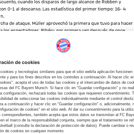
descuento, cuando los disparos de largo alcance de Robben y
on 0-1 al descanso. Las estadística del primer tiempo: 16- 4
n.
rcha de ataque. Müller aprovechó la primera que tuvo para hacer
a a los espectadores. Ribéry, por primera vez después de once
ón aún más. Los bávaros dispusieron de más oportunidades, pero
zar. Un tanto de Lewandowski (67') no subió al marcador por
el pecho un centro de Vidal, ¡y anotó de espaldas con una media
del Darmstadt, y seis minutos antes del pitido final, Lewandowski
tanto del delantero del Bayern lo impidió poco después Mathenia