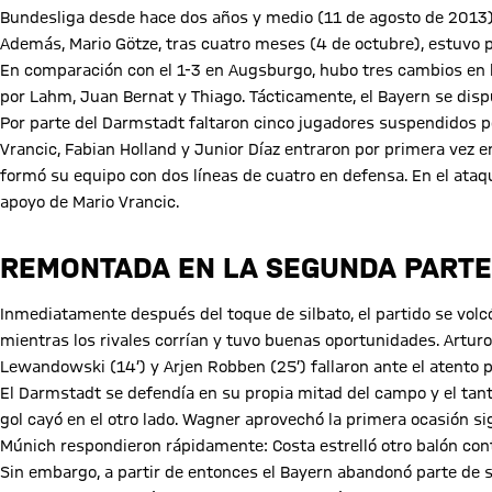
Bundesliga desde hace dos años y medio (11 de agosto de 2013). 
Además, Mario Götze, tras cuatro meses (4 de octubre), estuvo po
En comparación con el 1-3 en Augsburgo, hubo tres cambios en la
por Lahm, Juan Bernat y Thiago. Tácticamente, el Bayern se dis
Por parte del Darmstadt faltaron cinco jugadores suspendidos po
Vrancic, Fabian Holland y Junior Díaz entraron por primera vez e
formó su equipo con dos líneas de cuatro en defensa. En el ataq
apoyo de Mario Vrancic.
REMONTADA EN LA SEGUNDA PARTE
Inmediatamente después del toque de silbato, el partido se volcó
mientras los rivales corrían y tuvo buenas oportunidades. Arturo Vi
Lewandowski (14’) y Arjen Robben (25’) fallaron ante el atento 
El Darmstadt se defendía en su propia mitad del campo y el tanto
gol cayó en el otro lado. Wagner aprovechó la primera ocasión sig
Múnich respondieron rápidamente: Costa estrelló otro balón cont
Sin embargo, a partir de entonces el Bayern abandonó parte de s