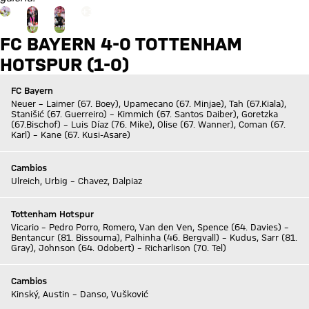
Ir a la página de la galería: Ver galería
+
18
FC BAYERN 4-0 TOTTENHAM
HOTSPUR (1-0)
FC Bayern
Neuer – Laimer (67. Boey), Upamecano (67. Minjae), Tah (67.Kiala),
Stanišić (67. Guerreiro) – Kimmich (67. Santos Daiber), Goretzka
(67.Bischof) – Luis Díaz (76. Mike), Olise (67. Wanner), Coman (67.
Karl) – Kane (67. Kusi-Asare)
Cambios
Ulreich, Urbig – Chavez, Dalpiaz
Tottenham Hotspur
Vicario – Pedro Porro, Romero, Van den Ven, Spence (64. Davies) –
Bentancur (81. Bissouma), Palhinha (46. Bergvall) – Kudus, Sarr (81.
Gray), Johnson (64. Odobert) – Richarlison (70. Tel)
Cambios
Kinský, Austin – Danso, Vušković