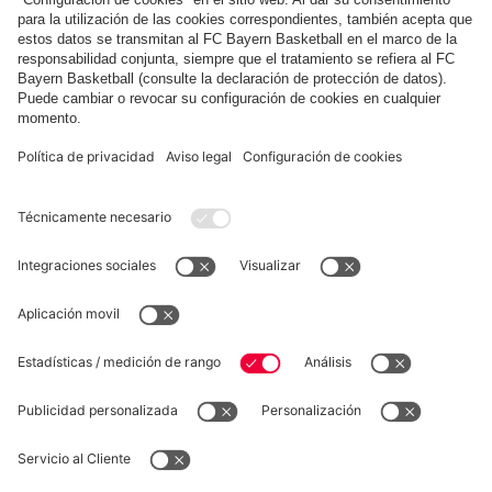
Las mejores imágenes del Allianz Explorer
Camp 2019
Mostrar más contenido
COLABORADOR
fcbayern.com
Baloncesto
Allianz Arena
MediaCenter