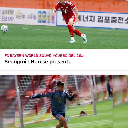
FC BAYERN WORLD SQUAD «CURSO DEL 26»
Seungmin Han se presenta