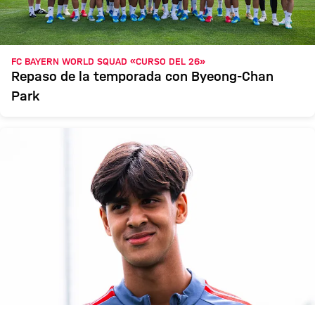
FC BAYERN WORLD SQUAD «CURSO DEL 26»
Repaso de la temporada con Byeong-Chan
Park