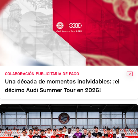
VÍD
COLABORACIÓN PUBLICITARIA DE PAGO
Una década de momentos inolvidables: ¡el
décimo Audi Summer Tour en 2026!