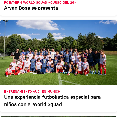
FC BAYERN WORLD SQUAD «CURSO DEL 26»
Aryan Bose se presenta
ENTRENAMIENTO AUDI EN MÚNICH
Una experiencia futbolística especial para
niños con el World Squad