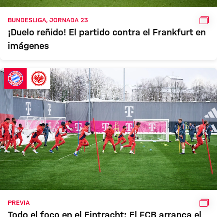
GAL
BUNDESLIGA, JORNADA 23
¡Duelo reñido! El partido contra el Frankfurt en
imágenes
GAL
PREVIA
Todo el foco en el Eintracht: El FCB arranca el