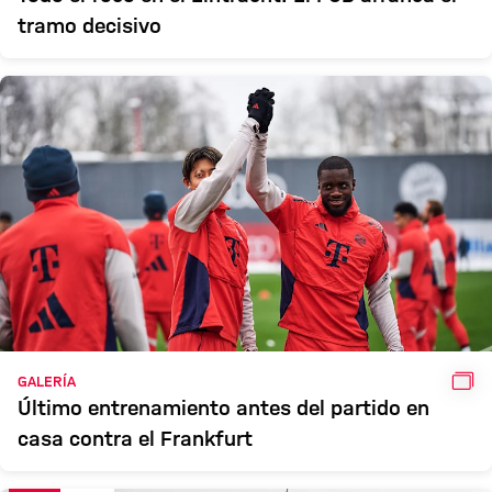
tramo decisivo
GAL
GALERÍA
Último entrenamiento antes del partido en
casa contra el Frankfurt