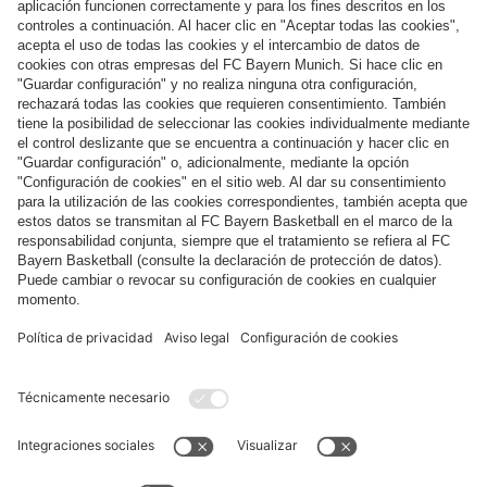
VÍD
EN DIFERIDO
Último entrenamiento antes del partido de CL
en casa contra el Galatasaray
VÍD
EN DIFERIDO
Rueda de prensa antes del partido en casa