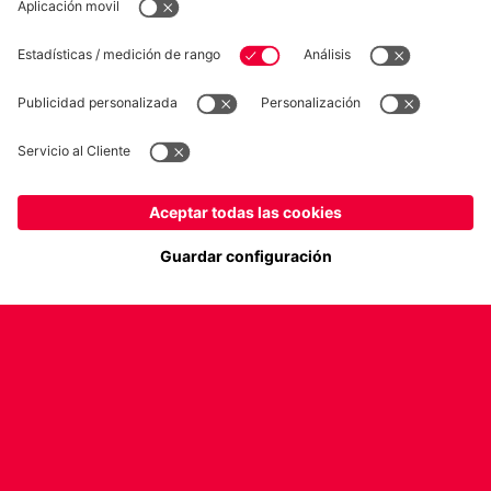
contra el Galatasaray
Mostrar más contenido
COLABORADOR
fcbayern.com
Baloncesto
Allianz Arena
MediaCenter