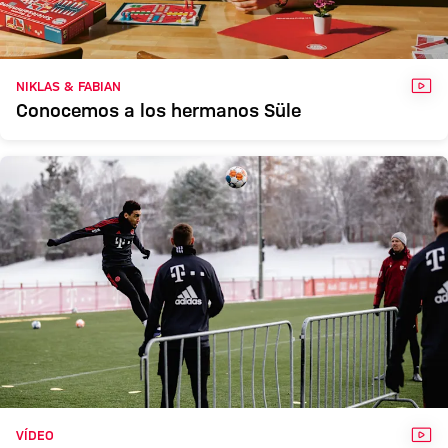
VÍD
NIKLAS & FABIAN
Conocemos a los hermanos Süle
VÍD
VÍDEO