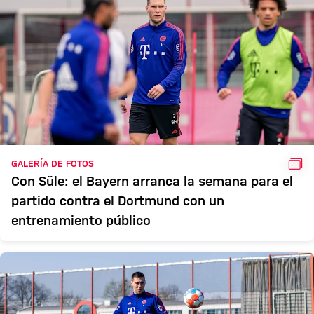
GAL
GALERÍA DE FOTOS
Con Süle: el Bayern arranca la semana para el
partido contra el Dortmund con un
entrenamiento público