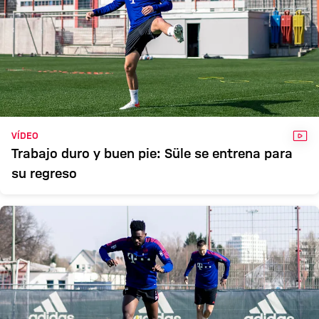
VÍD
VÍDEO
Trabajo duro y buen pie: Süle se entrena para
su regreso