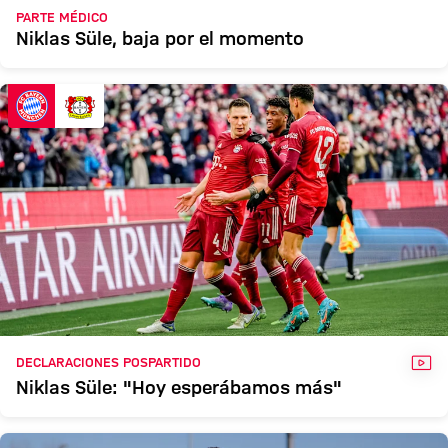
PARTE MÉDICO
Niklas Süle, baja por el momento
VÍD
DECLARACIONES POSPARTIDO
Niklas Süle: "Hoy esperábamos más"