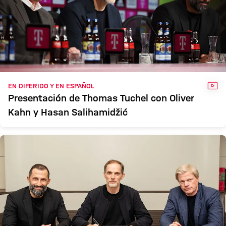
VÍD
EN DIFERIDO Y EN ESPAÑOL
Presentación de Thomas Tuchel con Oliver
Kahn y Hasan Salihamidžić