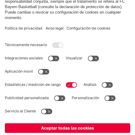
Mostrar más contenido
COLABORADOR
fcbayern.com
Baloncesto
Allianz Arena
MediaCenter
©
FC Bayern München AG
–
2026