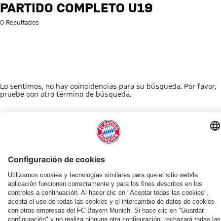
Búsqueda: Partido completo u
PARTIDO COMPLETO U19
0 Resultados
Lo sentimos, no hay coincidencias para su búsqueda. Por favor,
pruebe con otro término de búsqueda.
A la página principal
ESTO LE PUEDE INTERESAR
TIENDA ONLINE
OFERTA VENTILADOR
AFICIÓN
MYFCBAYERN