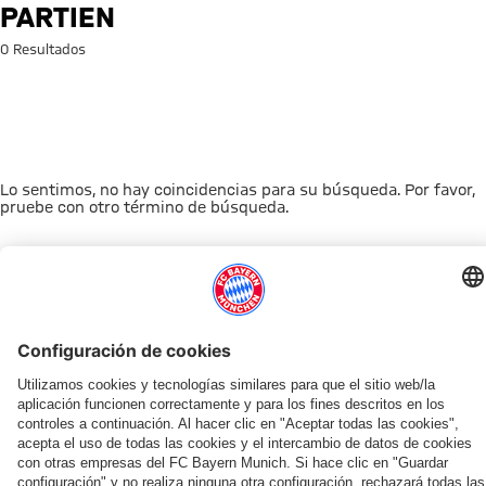
Búsqueda: partien
PARTIEN
0 Resultados
Lo sentimos, no hay coincidencias para su búsqueda. Por favor,
pruebe con otro término de búsqueda.
A la página principal
ESTO LE PUEDE INTERESAR
TIENDA ONLINE
OFERTA VENTILADOR
AFICIÓN
MYFCBAYERN