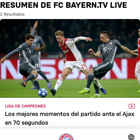
Búsqueda: Resumen de FC Baye
RESUMEN DE FC BAYERN.TV LIVE
2 Resultados
VÍD
LIGA DE CAMPEONES
Los mejores momentos del partido ante el Ajax
en 70 segundos