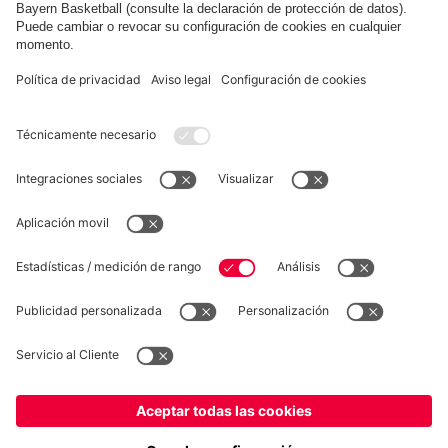
Mostrar más contenido
COLABORADOR
fcbayern.com
Baloncesto
Allianz Arena
MediaCenter
©
FC Bayern München AG
–
2026
Aviso legal
Política de privacidad
Condiciones de uso
Accesibilidad