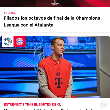
FECHAS
Fijados los octavos de final de la Champions
League con el Atalanta
VÍD
ENTREVISTAS TRAS EL SORTEO DE CL