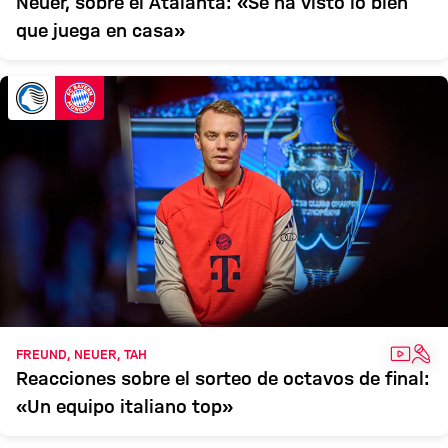
Neuer, sobre el Atalanta: «Se ha visto lo bien
que juega en casa»
VÍDEO
ENT
FREUND, NEUER, TAH
Reacciones sobre el sorteo de octavos de final:
«Un equipo italiano top»