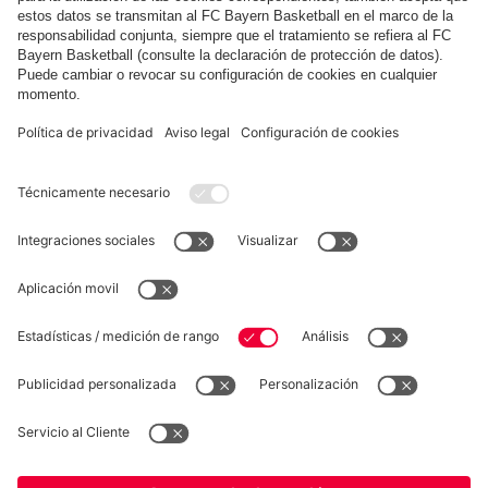
futbolistas del FC Bayern en el Mundial 2026
Mostrar más contenido
COLABORADOR
fcbayern.com
Baloncesto
Allianz Arena
MediaCenter