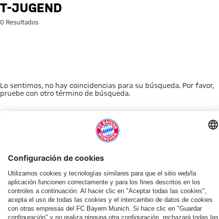
Búsqueda: t-jugend
T-JUGEND
0 Resultados
Lo sentimos, no hay coincidencias para su búsqueda. Por favor,
pruebe con otro término de búsqueda.
A la página principal
ESTO LE PUEDE INTERESAR
TIENDA ONLINE
OFERTA VENTILADOR
AFICIÓN
MYFCBAYERN