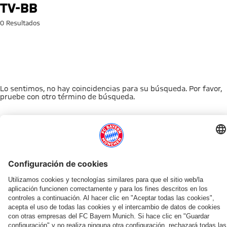
Búsqueda: tv-bb
TV-BB
0 Resultados
Lo sentimos, no hay coincidencias para su búsqueda. Por favor,
pruebe con otro término de búsqueda.
A la página principal
ESTO LE PUEDE INTERESAR
TIENDA ONLINE
OFERTA VENTILADOR
AFICIÓN
MYFCBAYERN