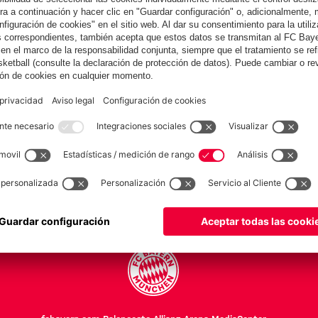
COLABORADOR
Equipos
Masculino
Esports
FC Bayern Leyendas
FC Bayern World Squad