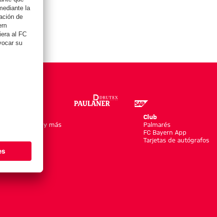
Online Store
Club
Equipaciones y más
Palmarés
Moda
FC Bayern App
Jugadores
Tarjetas de autógrafos
Nuevo
Rebajas %
Accesorios