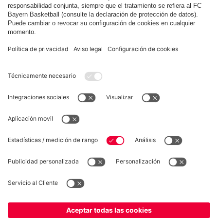
Mostrar más contenido
COLABORADOR
fcbayern.com
Baloncesto
Allianz Arena
MediaCenter