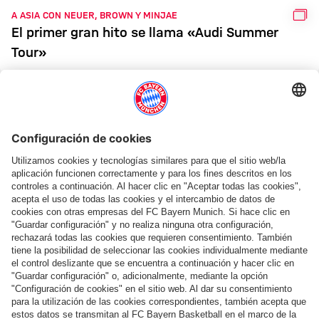
GAL
A ASIA CON NEUER, BROWN Y MINJAE
El primer gran hito se llama «Audi Summer
Tour»
SELECCIÓN DE LA BUNDESLIGA 2025/26
Olise y Kompany premiados por la VDV: ocho
futbolistas del FCB entre los once mejores