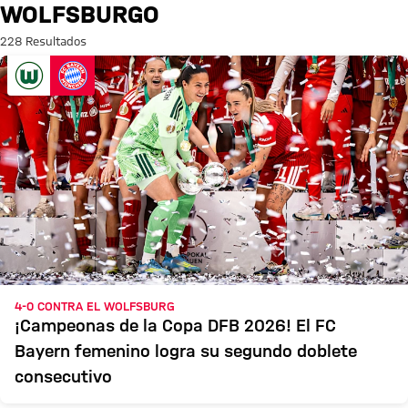
Búsqueda: Wolfsburgo
WOLFSBURGO
228 Resultados
4-0 CONTRA EL WOLFSBURG
¡Campeonas de la Copa DFB 2026! El FC
Bayern femenino logra su segundo doblete
consecutivo