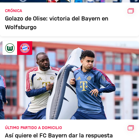
GAL
CRÓNICA
Golazo de Olise: victoria del Bayern en
Wolfsburgo
GAL
ÚLTIMO PARTIDO A DOMICILIO
Así quiere el FC Bayern dar la respuesta