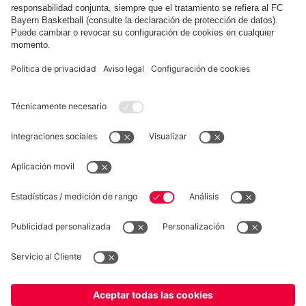
Mostrar más contenido
COLABORADOR
fcbayern.com
Baloncesto
Allianz Arena
MediaCenter