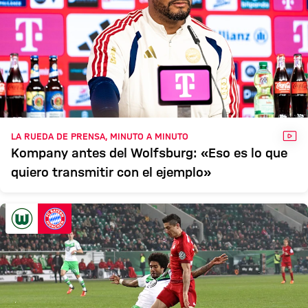
VÍD
LA RUEDA DE PRENSA, MINUTO A MINUTO
Kompany antes del Wolfsburg: «Eso es lo que
quiero transmitir con el ejemplo»