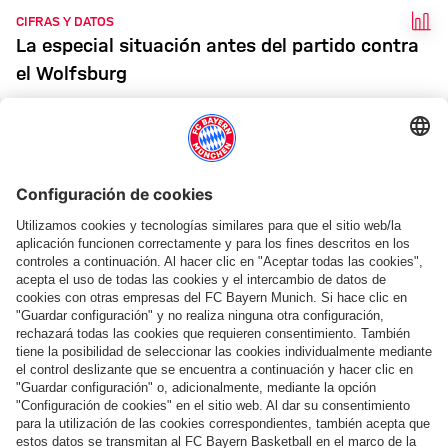
HEC
CIFRAS Y DATOS
La especial situación antes del partido contra
el Wolfsburg
ANÁLISIS DEL PRÓXIMO RIVAL
«Todo o nada»: el partido del Wolfsburg contra
el FC Bayern será decisivo