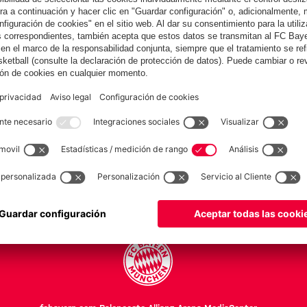
COLABORADOR
Equipos
Masculino
Esports
FC Bayern Leyendas
FC Bayern World Squad