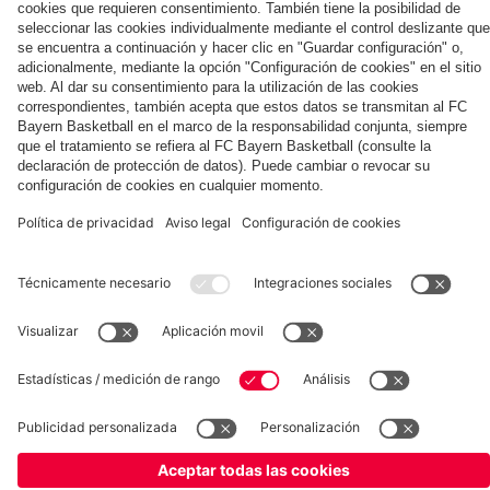
de
su
Ito
Ito
nuevo
contrato
Marfil
alemán
recuperación
en
fichaje
de
con
el
del
Ito
Hiroki
FC
FC
Ito
Bayern
Bayern
fcbayern.com
Baloncesto
Allianz Arena
MediaCenter
©
FC Bayern München AG
–
2026
Aviso legal
Política de privacidad
Condiciones de uso
Accesibilidad
Sistema de denuncia
Preguntas frecuentes
Contacto
Ajustes de cookies