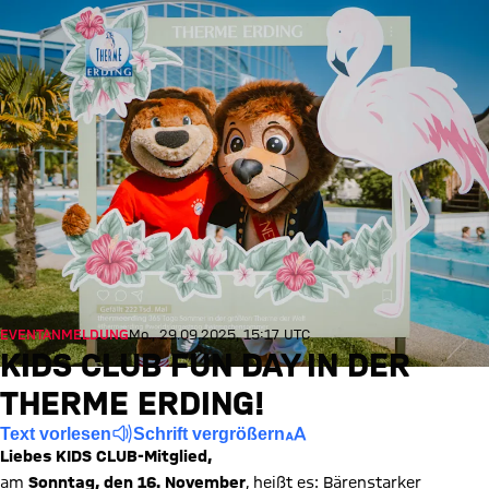
EVENTANMELDUNG
Mo., 29.09.2025, 15:17 UTC
KIDS CLUB FUN DAY IN DER
THERME ERDING!
Text vorlesen
Schrift vergrößern
Liebes KIDS CLUB-Mitglied,
am
Sonntag, den 16. November
, heißt es: Bärenstarker