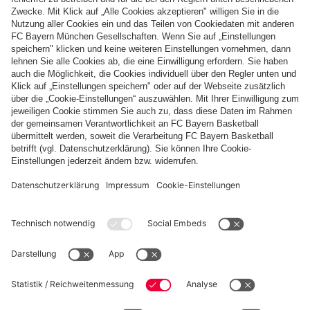
Ich hoffe, dass dir mein Rätsel über Lothar Matthäus Spaß
gemacht hat und du unsere FC Bayern Legende besser
kennenlernen konntest. Wir haben einige interessante Fakten
über unseren ehemaligen Spieler erfahren. Du willst noch mehr
über Lothar wissen? Schau mal hier!
Zum Video von Lothar
Bis zum nächsten Legenden-Rätsel Ende März und liebe
Grüße, dein Berni!