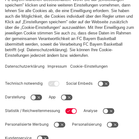
MEMORYSPASS MIT BERNI
Happy Birthday, Jamal!
Ich wünsche meinem Kumpel Jamal alles Gute zu seinem
Geburtstag, Gesundheit, bärenstarke Dribblings und natürlich
weiterhin viel Erfolg mit unserem FC Bayern! Wir im KIDS CLUB
freuen uns auf viele weitere tolle gemeinsame Erlebnisse mit
unserem KIDS CLUB-Kapitän! Hab einen bärenstarken
Geburtstag, lieber Jamal!
Bis bald, dein Berni!