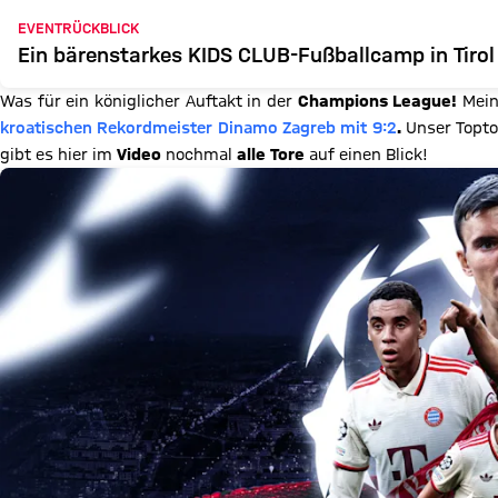
EVENTRÜCKBLICK
Ein bärenstarkes KIDS CLUB-Fußballcamp in Tirol
Was für ein königlicher Auftakt in der
Champions League!
Mein
kroatischen Rekordmeister Dinamo
Zagreb mit 9:2
.
Unser Topto
gibt es hier im
Video
nochmal
alle Tore
auf einen Blick!