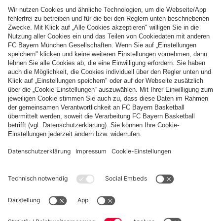
genauso torreich weiter! Nach einem Eckball der Bayern an den
zweiten Pfosten wird der Kopfball von Hiroki Ito zunächst
geblockt. Der Japaner bleibt aber am Ball und legt die Kugel in
die Mitte. Leon Goretzkas Schuss wird ebenfalls abgefälscht,
aber Harry Kane steht goldrichtig und drückt die Kugel aus fünf
Metern über die Linie – 4:1!
In der 70. Minute pariert Jonas Urbig stark und verhindert mit
einer glänzenden Parade den Anschlusstreffer. Auch Michael
Olise erarbeitet sich eine tolle Chance: Er nimmt einen Freistoß
aus gut 20 Metern direkt, der Ball wird jedoch abgefälscht und
geht knapp drüber.
Kurz vor dem Schlusspfiff gelingt Stuttgart zwar noch ein
Treffer – damit steht es 4:2 –, doch am Ende bringt das meine
Jungs nicht mehr aus der Ruhe.
Einfach unglaublich! So sichern sich meine Jungs die
Meisterschaft schon am 30. Bundesligaspieltag. Nächste
Woche geht es dann gegen Bayer 04 Leverkusen im DFB-
Pokal weiter – ich freue mich riesig!