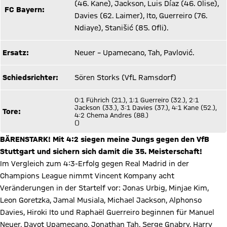
(46. Kane), Jackson, Luis Díaz (46. Olise),
FC Bayern:
Davies (62. Laimer), Ito, Guerreiro (76.
Ndiaye), Stanišić (85. Ofli).
Ersatz:
Neuer – Upamecano, Tah, Pavlović.
Schiedsrichter:
Sören Storks (VfL Ramsdorf)
0:1 Führich (21.), 1:1 Guerreiro (32.), 2:1
Jackson (33.), 3:1 Davies (37.), 4:1 Kane (52.),
Tore:
4:2 Chema Andres (88.)
()
BÄRENSTARK! Mit 4:2 siegen meine Jungs gegen den VfB
Stuttgart und sichern sich damit die 35. Meisterschaft!
Im Vergleich zum 4:3-Erfolg gegen Real Madrid in der
Champions League nimmt Vincent Kompany acht
Veränderungen in der Startelf vor: Jonas Urbig, Minjae Kim,
Leon Goretzka, Jamal Musiala, Michael Jackson, Alphonso
Davies, Hiroki Ito und Raphaël Guerreiro beginnen für Manuel
Neuer, Dayot Upamecano, Jonathan Tah, Serge Gnabry, Harry