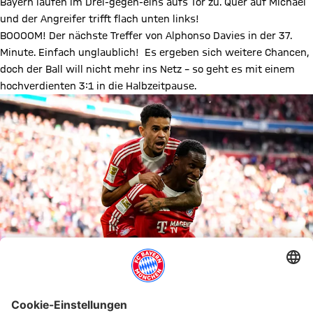
Bayern laufen im Drei-gegen-eins aufs Tor zu. Quer auf Michael
und der Angreifer trifft flach unten links!
BOOOOM! Der nächste Treffer von Alphonso Davies in der 37.
Minute. Einfach unglaublich! Es ergeben sich weitere Chancen,
doch der Ball will nicht mehr ins Netz – so geht es mit einem
hochverdienten 3:1 in die Halbzeitpause.
Es ist pure Freude, meinen Jungs beim Spielen zuzusehen! | © FC Bayern
Die Mannschaften sind zurück auf dem Rasen und der FC
Bayern übernimmt direkt wieder die Kontrolle. Und es geht