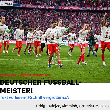
© Imago
FC BAYERN - VFB STUTTGART 4:2
DEUTSCHER FUSSBALL-M
EISTER!
Text vorlesen
Schrift vergrößern
Urbig – Minjae, Kimmich, Goretzka, Musiala