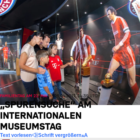
FAMILIENTAG AM 21. MAI
Di., 25.04.2017, 14:39 UTC
„SPURENSUCHE“ AM
INTERNATIONALEN
MUSEUMSTAG
Text vorlesen
Schrift vergrößern