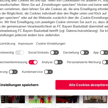
sich vor laufender Kamera an all das, was sie im roten Trikot
Freude, aber auch Trauer und Enttäuschung – waren schnell
ung. Auch die Besucher sollen die großen „Momente“ des FC
er eine Sieg oder vielleicht auch eine Niederlage ein Leben
e Tor fiel? Wo und mit wem hat man die großen Titel gefeiert?
bt es hier.