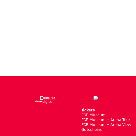
es
szuhause
Tickets
e
FCB Museum
FCB Museum + Arena Tour
FCB Museum + Arena View
Gutscheine