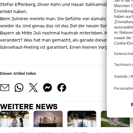
Stefan Effenberg, Oliver Kahn und Hasan Salihamidžić erinnerten 
erlebt haben.
Beim Zuhören merkte man: Die Gefühle von damals – Glück und 
wieder da. Und genau das ist das Ziel der neuen Sonderausstell
Bayern ab Mitte Juli nochmal hautnah miterleben. Warum hat dies
verändert? Was hat man gemacht, als gerade dieses eine wichtig
Gänsehaut-Feeling ist garantiert. Einen kleinen Vorgeschmack gi
Diesen Artikel teilen
WEITERE NEWS