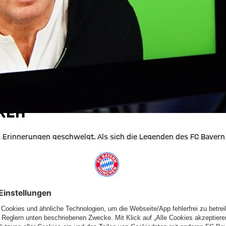
REH
n Erinnerungen geschwelgt. Als sich die Legenden des FC Bayern
al wieder deutlich, wie viele einzigartige Ereignisse die
en. Historische Siege, schmerzhafte Niederlagen, kuriose
ür die Ewigkeit – und Inhalte der neuen Sonderausstellung der FC
 die Vorfreude wächst, die Vorbereitungen laufen auf
die großen Momente Revue passieren zu lassen. Es war ein
 Roth, Sepp Maier, Katsche Schwarzenbeck, Jean-Marie Pfaff,