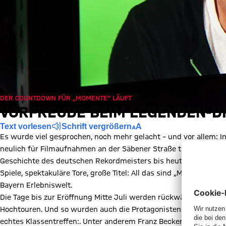
DER COUNTDOWN FÜR „MOMENTE“ LÄUFT
Do., 08.06.2017, 10:08 UTC
VORFREUDE BEIM LEGENDEN-D
Text vorlesen
Schrift vergrößern
Es wurde viel gesprochen, noch mehr gelacht – und vor allem: I
neulich für Filmaufnahmen an der Säbener Straße trafen, wurde m
Geschichte des deutschen Rekordmeisters bis heute geprägt hab
Spiele, spektakuläre Tore, große Titel: All das sind „Momente“ f
Bayern Erlebniswelt.
Die Tage bis zur Eröffnung Mitte Juli werden rückwärts gezählt,
Hochtouren. Und so wurden auch die Protagonisten eingeladen, 
echtes Klassentreffen:. Unter anderem Franz Beckenbauer, Bulle