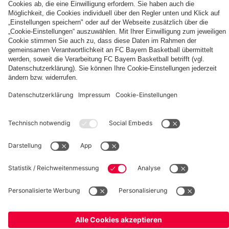
Museum
Bayern-
Freude
zum
Fest!
fcbayern.com
Allianz Arena
FC Bayern Store
©
FC Bayern München AG
–
2026
Impressum
Datenschutz
AGB
Barrierefreiheit
Hinweisgebersystem
FAQ
Kontakt
Cookie Einstellungen