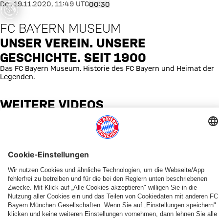
was ist
Unser Verein. Unsere Geschicht
Do., 19.11.2020, 11:49 UTC
00:30
fgegangen
FC BAYERN MUSEUM
or occurred,
e try again
UNSER VEREIN. UNSERE
later.
GESCHICHTE. SEIT 1900
Das FC Bayern Museum. Historie des FC Bayern und Heimat der
Legenden.
WEITERE VIDEOS
VIDEO
GALLERIE
NEUER TERMIN: FAMILIENSONNTAG AM 15. MÄRZ
126 JAHRE FC BAYERN MÜNCHEN
DAS MUSEUMSJAHR 2025
MUSEUM: ABSCHLUSS DER ERSTEN U
JETZT GUTSCHEINE SICHERN!
DER KADER IM MUSEUM
FC BAYERN MUSEUM
PROGRAMM FÜR SENIOREN - NEUER TERMI
Bastelspaß
Sonderführungen
Rekordbesuch
Das
Merry
Die
Update
Führungen
mit
zur
im
neue
Christmas
Spielerfiguren
zum
Ü65
Berni
Vereinsgründung
Jahr
Foyer
…
im
Museum
im
im
der
ist
verschenken
aktuellen
in
FC
Museum
Jubiläen
eröffnet
Sie
Trikot
neuem
PARTNER
Bayern
FC
Glanz