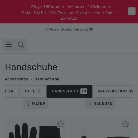
2
Tage
18
Stunden
4
Minuten
11
Sekunden
FINAL SALE | -10% Extra auf Sale Artikel mit Code:
EXTRA10
Versandkostenfrei ab 120€
Handschuhe
Accessoires
Handschuhe
ZEN
HÜTE
HANDSCHUHE
BABYZUBEHÖR
24
7
10
11
FILTER
NEUESTE