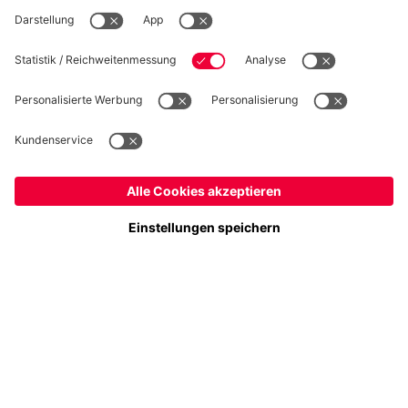
WIDERRUF
Datenschutz
Cookie Details
Österreich
Möchtest du im Store
bleiben?
Preise inklusive MwSt. und zzgl. Versandkosten
Österreich
Ja,
, um dorthin zu liefern!
© FC Bayern München AG
Weltweit
FC Bayern München AG, Säbener Str. 51-57, 81547 München
Nein,
, um dorthin zu liefern!