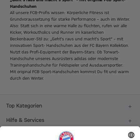
Handschuhen
All unsere FCB-Profis wissen: Körperliche Fitness ist
Grundvoraussetzung für starke Performance – auch im Winter.
Also: Statt sich in eine warme Halle zu flüchten, rufen wir alle
Kicker, Workoutholics und Runner im kaiserlichen
Beckenbauer-Stil zu: „Geht’s raus und macht’s Sport“ – mit
innovativen Sport- Handschuhen aus der FC Bayern Kollektion.
Nutzt das Profi-Equipment der Bayern-Stars: Ob Torwart-
Handschuhe unseres Ausrüsters adidas oder modernste
Trainingshandschuhe für Feldspieler und Ausdauersportler:
Mit original FCB Sport-Handschuhen kommst Du fit und warm
durch den Winter.
Top Kategorien
Hilfe & Services
Weitere Kategorien