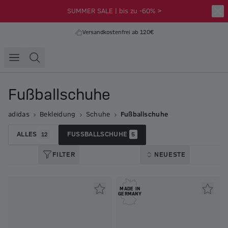
SUMMER SALE | bis zu -60% >
Versandkostenfrei ab 120€
Fußballschuhe
adidas
Bekleidung
Schuhe
Fußballschuhe
ALLES
FUSSBALLSCHUHE
12
5
FILTER
NEUESTE
MADE IN
GERMANY