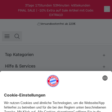
3
Tage
17
Stunden
53
Minuten
49
Sekunden
FINAL SALE | -10% Extra auf Sale Artikel mit Code:
EXTRA10
Versandkostenfrei ab 120€
Top Kategorien
Hilfe & Services
Weitere Kategorien
Folge uns