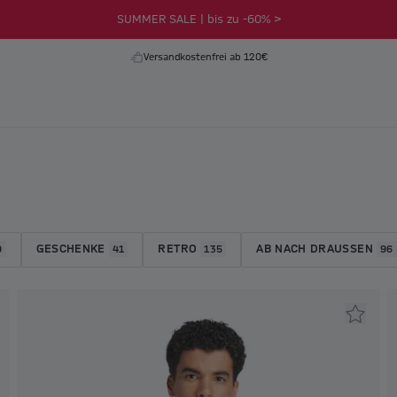
SUMMER SALE | bis zu -60% >
Versandkostenfrei ab 120€
GESCHENKE
RETRO
AB NACH DRAUSSEN
9
41
135
96