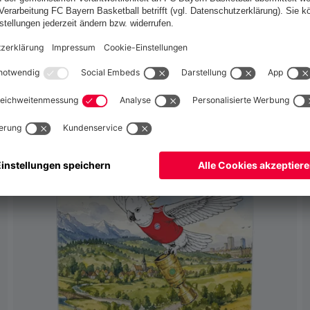
Österreich
Ja,
, um dorthin zu liefern!
MADE IN
Weltweit
Nein,
, um dorthin zu liefern!
GERMANY