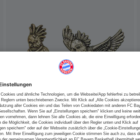
Anstecker Doublesieger 2026 2er-Set
Österreich
Möchtest du im Store
bleiben?
€ 25,00