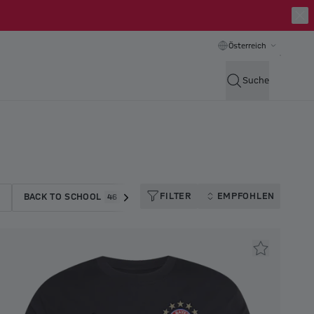
Österreich
Suche
FILTER
EMPFOHLEN
BACK TO SCHOOL
OKTOBERFEST
PROMOTION
46
45