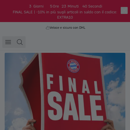
3
Giorni
5
Ore
23
Minuti
39
Secondi
FINAL SALE | -10% in più sugli articoli in saldo con il codice:
EXTRA10
Veloce e sicuro con DHL