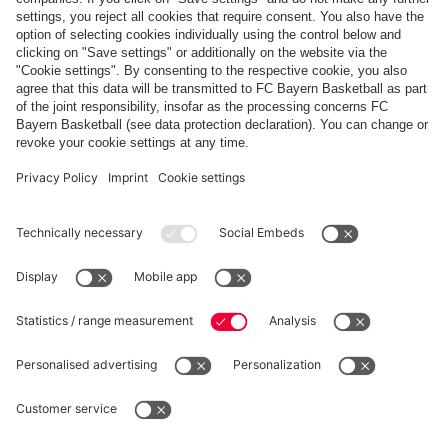
FC Bayern Store App
RECESSO
Privacy
Impostazioni dei cookie
Italiano
Vuoi rimanere nel negozio
?
*Prezzi IVA inclusa e spese di spedizione escluse
Italiano
per consegnare lì!