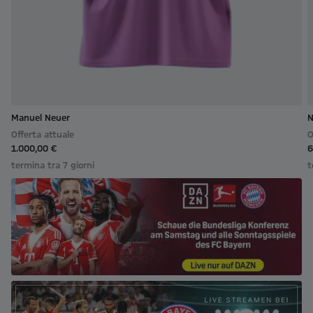
Manuel Neuer
N
Offerta attuale
O
1.000,00 €
6
termina tra 7 giorni
t