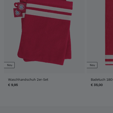
Neu
Neu
Waschhandschuh 2er-Set
Badetuch 180
€ 9,95
€ 35,00