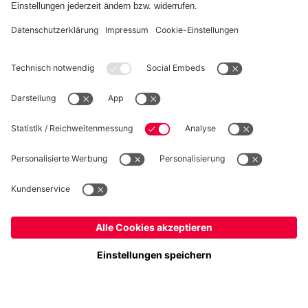
WIDERRUF
Datenschutz
Cookie Details
Österreich
Möchtest du im Store
bleiben?
Preise inklusive MwSt. und zzgl. Versandkosten
Österreich
Ja,
, um dorthin zu liefern!
© FC Bayern München AG
Weltweit
FC Bayern München AG, Säbener Str. 51-57, 81547 München
Nein,
, um dorthin zu liefern!