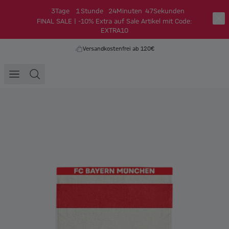
3
Tage
1
Stunde
24
Minuten
47
Sekunden
FINAL SALE | -10% Extra auf Sale Artikel mit Code:
EXTRA10
Versandkostenfrei ab 120€