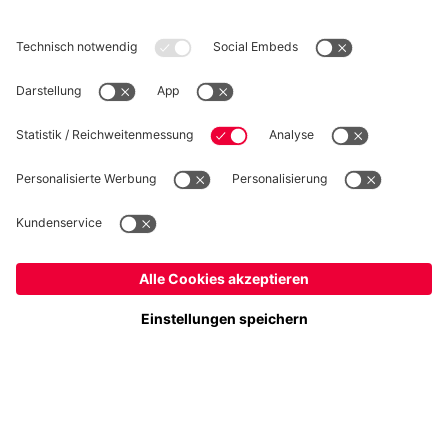
WIDERRUF
Datenschutz
Cookie Details
Österreich
Möchtest du im Store
bleiben?
Preise inklusive MwSt. und zzgl. Versandkosten
Österreich
Ja,
, um dorthin zu liefern!
© FC Bayern München AG
FC Bayern München AG, Säbener Str. 51-57, 81547 München
Weltweit
Nein,
, um dorthin zu liefern!