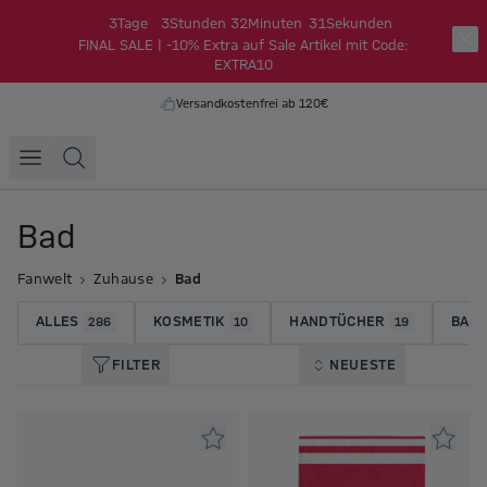
3
Tage
3
Stunden
32
Minuten
30
Sekunden
FINAL SALE | -10% Extra auf Sale Artikel mit Code:
EXTRA10
Versandkostenfrei ab 120€
Bad
Fanwelt
Zuhause
Bad
ALLES
KOSMETIK
HANDTÜCHER
BAD
286
10
19
FILTER
NEUESTE