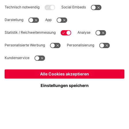
WIDERRUF
Datenschutz
Cookie Details
Österreich
Möchtest du im Store
bleiben?
Preise inklusive MwSt. und zzgl. Versandkosten
Österreich
Ja,
, um dorthin zu liefern!
© FC Bayern München AG
Weltweit
FC Bayern München AG, Säbener Str. 51-57, 81547 München
Nein,
, um dorthin zu liefern!
IN DEN WARENKORB