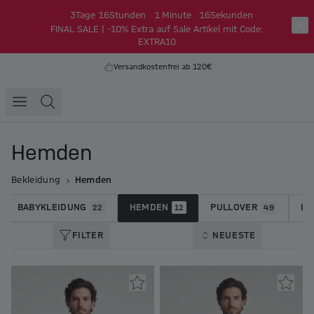
3
Tage
16
Stunden
1
Minute
16
Sekunden
FINAL SALE | -10% Extra auf Sale Artikel mit Code:
EXTRA10
Versandkostenfrei ab 120€
Hemden
Bekleidung
Hemden
BABYKLEIDUNG
HEMDEN
PULLOVER
LA
22
12
49
FILTER
NEUESTE