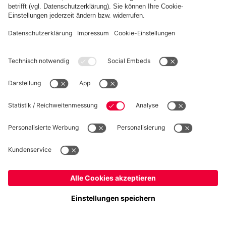
WIDERRUF
Datenschutz
Cookie Details
Österreich
Möchtest du im Store
bleiben?
Preise inklusive MwSt. und zzgl. Versandkosten
Österreich
Ja,
, um dorthin zu liefern!
© FC Bayern München AG
Weltweit
FC Bayern München AG, Säbener Str. 51-57, 81547 München
Nein,
, um dorthin zu liefern!