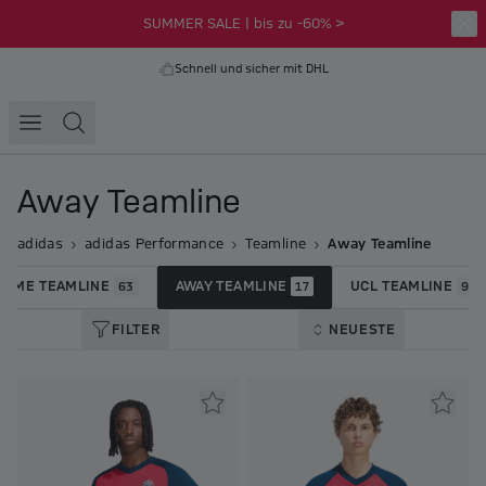
SUMMER SALE | bis zu -60% >
Schnell und sicher mit DHL
Away Teamline
adidas
adidas Performance
Teamline
Away Teamline
HOME TEAMLINE
AWAY TEAMLINE
UCL TEAMLINE
63
17
9
FILTER
NEUESTE