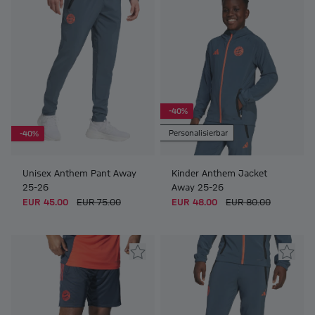
-40%
Personalisierbar
-40%
Unisex Anthem Pant Away
Kinder Anthem Jacket
25-26
Away 25-26
EUR 45.00
EUR 75.00
EUR 48.00
EUR 80.00