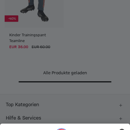
-40%
Kinder Trainingspant
Teamline
EUR 36.00
EUR 60.00
Alle Produkte geladen
Top Kategorien
Hilfe & Services