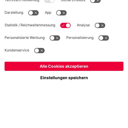
WIDERRUF
Datenschutz
Cookie Details
Schweiz
Möchtest du im Store
bleiben?
Preise inkl. Steuern und Abgaben
Schweiz
Ja,
, um dorthin zu liefern!
© FC Bayern München AG
FC Bayern München AG, Säbener Str. 51-57, 81547 München
Weltweit
Nein,
, um dorthin zu liefern!