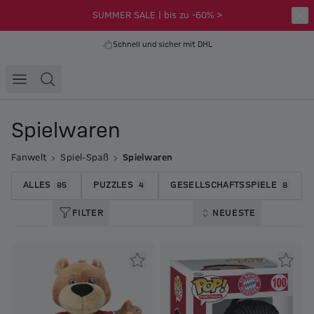
SUMMER SALE | bis zu -60% >
Schnell und sicher mit DHL
Spielwaren
Fanwelt
Spiel-Spaß
Spielwaren
ALLES
PUZZLES
GESELLSCHAFTSSPIELE
85
4
8
FILTER
NEUESTE