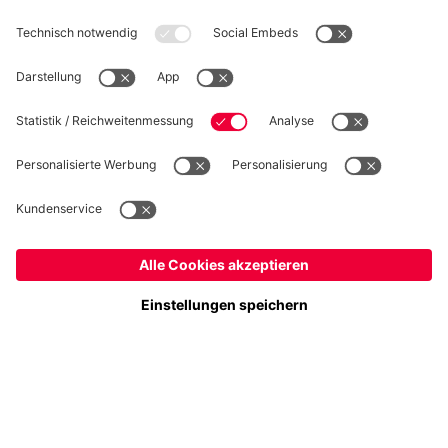
WIDERRUF
Datenschutz
Cookie Details
Schweiz
Möchtest du im Store
bleiben?
Preise inkl. Steuern und Abgaben
Schweiz
Ja,
, um dorthin zu liefern!
© FC Bayern München AG
Weltweit
FC Bayern München AG, Säbener Str. 51-57, 81547 München
Nein,
, um dorthin zu liefern!