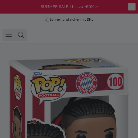
SUMMER SALE | bis zu -60% >
Schnell und sicher mit DHL