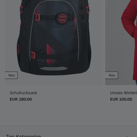
Neu
Neu
Schulrucksack
Unisex Winter
EUR 180.00
EUR 100.00
Top Kategorien