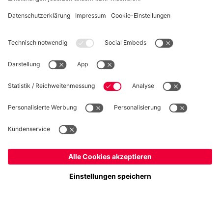
WIDERRUF
Datenschutz
Cookie Details
Schweiz
Möchtest du im Store
bleiben?
Preise inkl. Steuern und Abgaben
Schweiz
Ja,
, um dorthin zu liefern!
© FC Bayern München AG
Weltweit
FC Bayern München AG, Säbener Str. 51-57, 81547 München
Nein,
, um dorthin zu liefern!
IN DEN WARENKORB