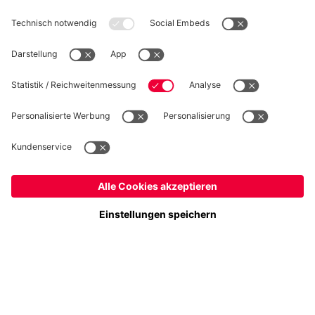
WIDERRUF
Datenschutz
Cookie Details
Schweiz
Möchtest du im Store
bleiben?
Preise inkl. Steuern und Abgaben
Schweiz
Ja,
, um dorthin zu liefern!
© FC Bayern München AG
Weltweit
FC Bayern München AG, Säbener Str. 51-57, 81547 München
Nein,
, um dorthin zu liefern!
IN DEN WARENKORB