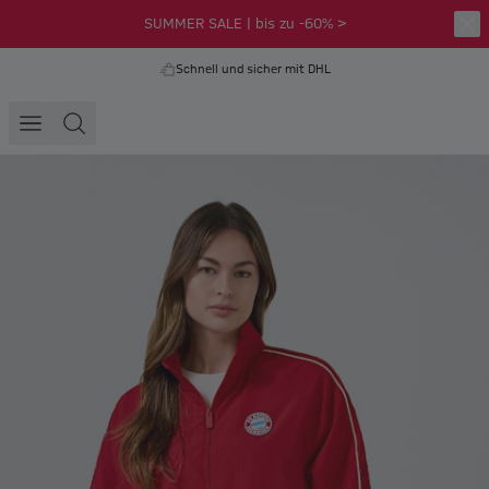
SUMMER SALE | bis zu -60% >
Schnell und sicher mit DHL